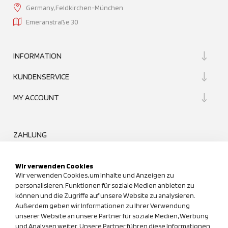
Germany, Feldkirchen-München
Emeranstraße 30
INFORMATION
KUNDENSERVICE
MY ACCOUNT
ZAHLUNG
Wir verwenden Cookies
Wir verwenden Cookies, um Inhalte und Anzeigen zu
personalisieren, Funktionen für soziale Medien anbieten zu
können und die Zugriffe auf unsere Website zu analysieren.
UNSER QUALITÄTSANSPRUCH
Außerdem geben wir Informationen zu Ihrer Verwendung
unserer Website an unsere Partner für soziale Medien, Werbung
und Analysen weiter. Unsere Partner führen diese Informationen